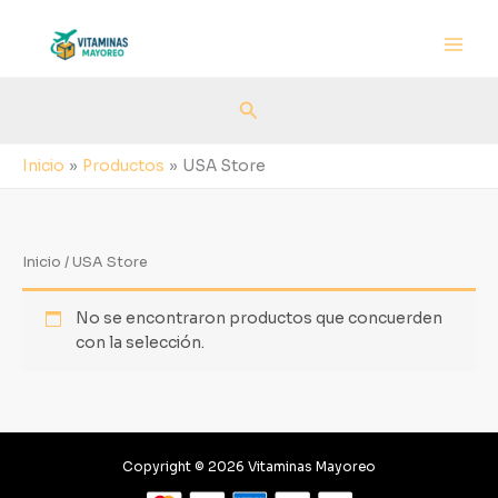
Ir
al
contenido
Buscar
Inicio
Productos
USA Store
Inicio
/ USA Store
No se encontraron productos que concuerden
con la selección.
Copyright © 2026 Vitaminas Mayoreo