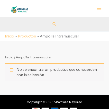
Ir
al
contenido
Buscar
Inicio
Productos
Ampolla Intramuscular
Inicio
/ Ampolla Intramuscular
No se encontraron productos que concuerden
con la selección.
Copyright © 2026 Vitaminas Mayoreo