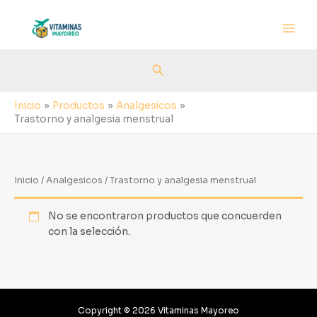
Ir
al
contenido
Buscar
Inicio
Productos
Analgesicos
Trastorno y analgesia menstrual
Inicio
/
Analgesicos
/ Trastorno y analgesia menstrual
No se encontraron productos que concuerden
con la selección.
Copyright © 2026 Vitaminas Mayoreo