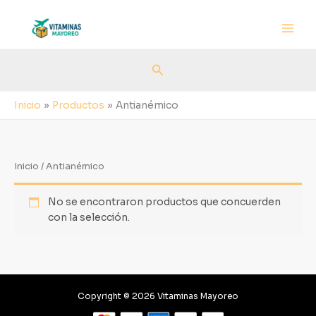
Ir
al
contenido
Buscar
Inicio
Productos
Antianémico
Inicio
/ Antianémico
No se encontraron productos que concuerden
con la selección.
Copyright © 2026 Vitaminas Mayoreo