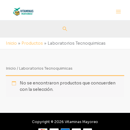
Ir
al
contenido
Buscar
Inicio
Productos
Laboratorios Tecnoquimicas
Inicio
/ Laboratorios Tecnoquimicas
No se encontraron productos que concuerden
con la selección.
Copyright © 2026 Vitaminas Mayoreo