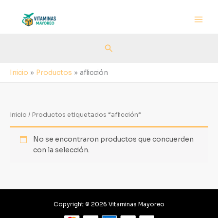
Ir
al
contenido
Buscar
Inicio
Productos
aflicción
Inicio
/ Productos etiquetados “aflicción”
No se encontraron productos que concuerden
con la selección.
Copyright © 2026 Vitaminas Mayoreo