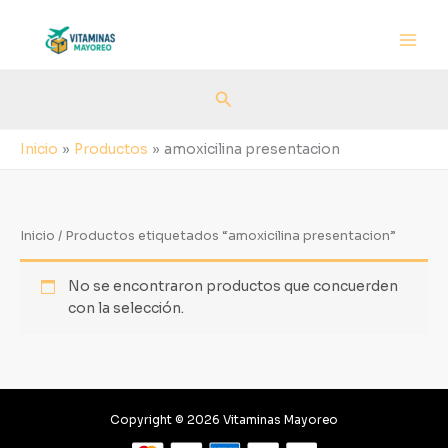
Ir
al
contenido
Buscar
Inicio
Productos
amoxicilina presentacion
Inicio
/ Productos etiquetados “amoxicilina presentacion”
No se encontraron productos que concuerden
con la selección.
Copyright © 2026 Vitaminas Mayoreo