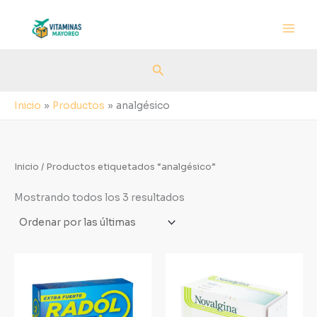
Sorted
Ir
by
al
latest
contenido
Buscar
Inicio
Productos
analgésico
Inicio
/ Productos etiquetados “analgésico”
Mostrando todos los 3 resultados