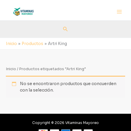
Ir
al
contenido
Buscar
Inicio
Productos
Artri King
Inicio
/ Productos etiquetados “Artri King”
No se encontraron productos que concuerden
con la selección.
Copyright © 2026 Vitaminas Mayoreo