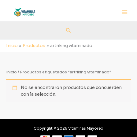
Ir
al
contenido
Buscar
Inicio
Productos
artriking vitaminado
Inicio
/ Productos etiquetados “artriking vitaminado”
No se encontraron productos que concuerden
con la selección.
Copyright © 2026 Vitaminas Mayoreo