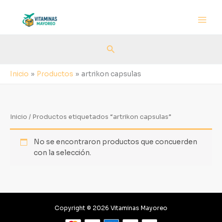
Ir
al
contenido
Buscar
Inicio
Productos
artrikon capsulas
Inicio
/ Productos etiquetados “artrikon capsulas”
No se encontraron productos que concuerden
con la selección.
Copyright © 2026 Vitaminas Mayoreo