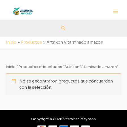
Ir
al
contenido
Buscar
Inicio
Productos
Artrikon Vitaminado amazon
Inicio
/ Productos etiquetados “Artrikon Vitaminado amazon”
No se encontraron productos que concuerden
con la selección.
Copyright © 2026 Vitaminas Mayoreo