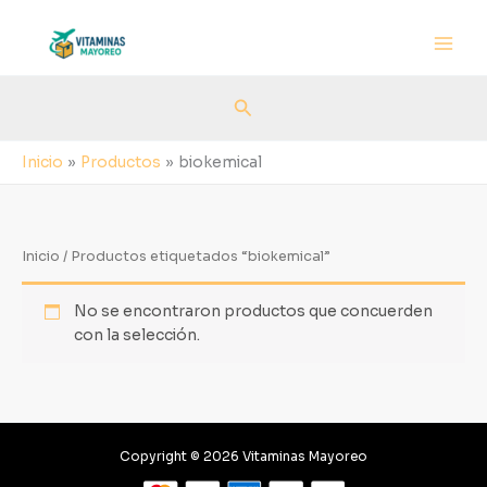
Ir
al
contenido
Buscar
Inicio
Productos
biokemical
Inicio
/ Productos etiquetados “biokemical”
No se encontraron productos que concuerden
con la selección.
Copyright © 2026 Vitaminas Mayoreo