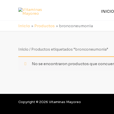
Ir
al
INICIO
contenido
Inicio
Productos
bronconeumonia
Inicio
/ Productos etiquetados “bronconeumonia”
No se encontraron productos que concuerd
Copyright © 2026 Vitaminas Mayoreo