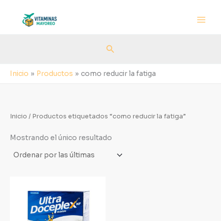
Ir
al
contenido
Buscar
Inicio
Productos
como reducir la fatiga
Inicio
/ Productos etiquetados “como reducir la fatiga”
Mostrando el único resultado