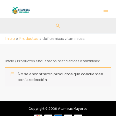
Ir
al
contenido
Buscar
Inicio
Productos
deficienicas vitaminicas
Inicio
/ Productos etiquetados “deficienicas vitaminicas”
No se encontraron productos que concuerden
con la selección.
Copyright © 2026 Vitaminas Mayoreo