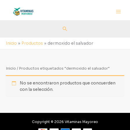
Ir
al
contenido
Buscar
Inicio
Productos
dermoxido el salvador
Inicio
/ Productos etiquetados “dermoxido el salvador”
No se encontraron productos que concuerden
con la selección.
Copyright © 2026 Vitaminas Mayoreo