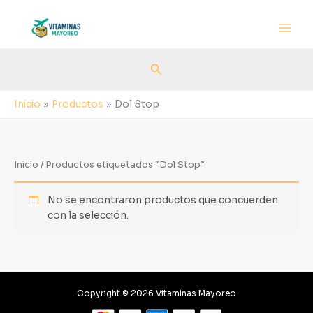
Ir
al
contenido
Buscar
Inicio
Productos
Dol Stop
Inicio
/ Productos etiquetados “Dol Stop”
No se encontraron productos que concuerden
con la selección.
Copyright © 2026 Vitaminas Mayoreo