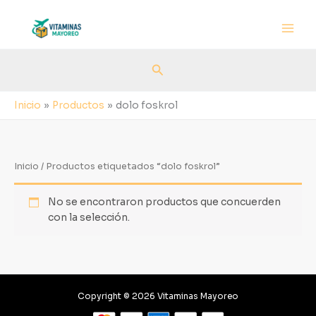
Ir
al
contenido
Buscar
Inicio
Productos
dolo foskrol
Inicio
/ Productos etiquetados “dolo foskrol”
No se encontraron productos que concuerden
con la selección.
Copyright © 2026 Vitaminas Mayoreo