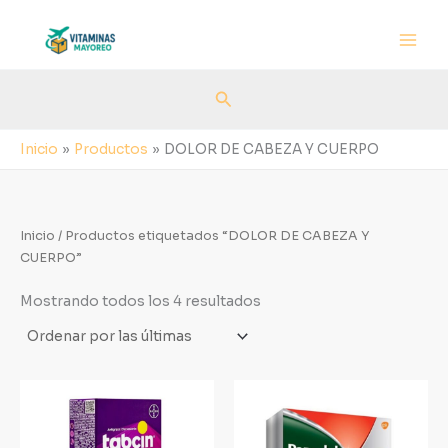
Sorted
Ir
by
al
latest
contenido
Buscar
Inicio
Productos
DOLOR DE CABEZA Y CUERPO
Inicio
/ Productos etiquetados “DOLOR DE CABEZA Y
CUERPO”
Mostrando todos los 4 resultados