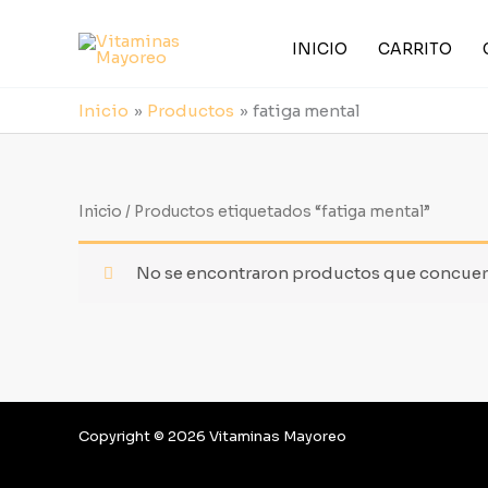
Ir
al
INICIO
CARRITO
contenido
Inicio
Productos
fatiga mental
Inicio
/ Productos etiquetados “fatiga mental”
No se encontraron productos que concuerd
Copyright © 2026 Vitaminas Mayoreo