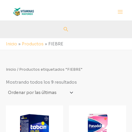
Sorted
Ir
by
al
latest
contenido
Buscar
Inicio
Productos
FIEBRE
Inicio
/ Productos etiquetados “FIEBRE”
Mostrando todos los 9 resultados