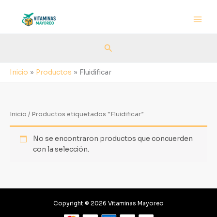
Ir
al
contenido
Buscar
Inicio
Productos
Fluidificar
Inicio
/ Productos etiquetados “Fluidificar”
No se encontraron productos que concuerden
con la selección.
Copyright © 2026 Vitaminas Mayoreo