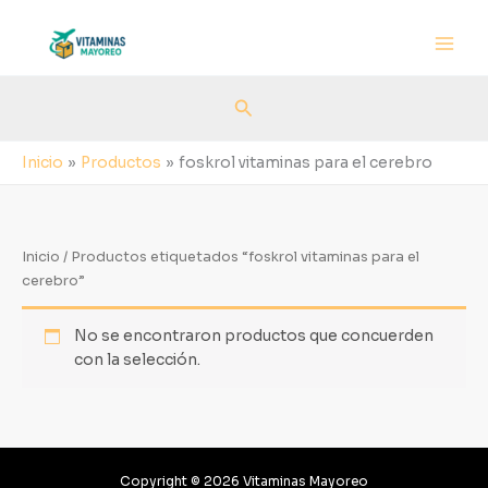
Ir
al
contenido
Buscar
Inicio
Productos
foskrol vitaminas para el cerebro
Inicio
/ Productos etiquetados “foskrol vitaminas para el
cerebro”
No se encontraron productos que concuerden
con la selección.
Copyright © 2026 Vitaminas Mayoreo