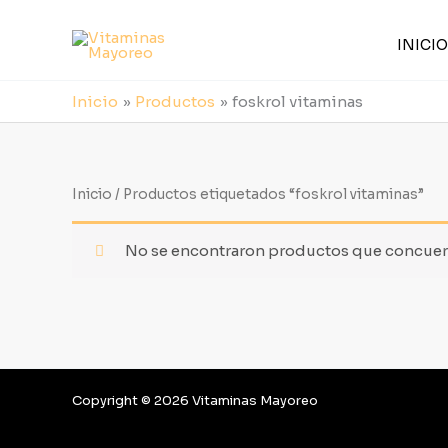
Ir
al
INICIO
contenido
Inicio
Productos
foskrol vitaminas
Inicio
/ Productos etiquetados “foskrol vitaminas”
No se encontraron productos que concuerd
Copyright © 2026 Vitaminas Mayoreo