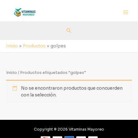
Ir
al
contenido
Buscar
Inicio
Productos
golpes
Inicio
/ Productos etiquetados “golpes”
No se encontraron productos que concuerden
con la selección.
Copyright © 2026 Vitaminas Mayoreo