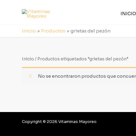
Ir
al
INICIO
contenido
Inicio
Productos
grietas del pezón
Inicio
/ Productos etiquetados “grietas del pezón”
No se encontraron productos que concuerd
Copyright © 2026 Vitaminas Mayoreo