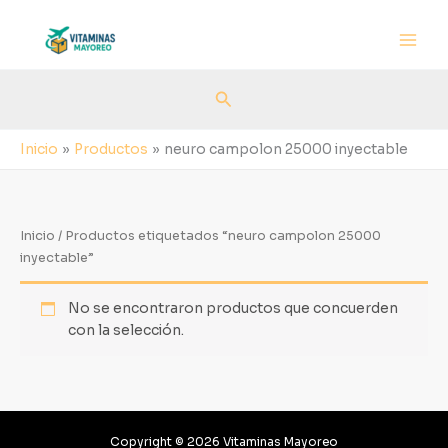
Ir
al
contenido
Buscar
Inicio
Productos
neuro campolon 25000 inyectable
Inicio
/ Productos etiquetados “neuro campolon 25000
inyectable”
No se encontraron productos que concuerden
con la selección.
Copyright © 2026 Vitaminas Mayoreo