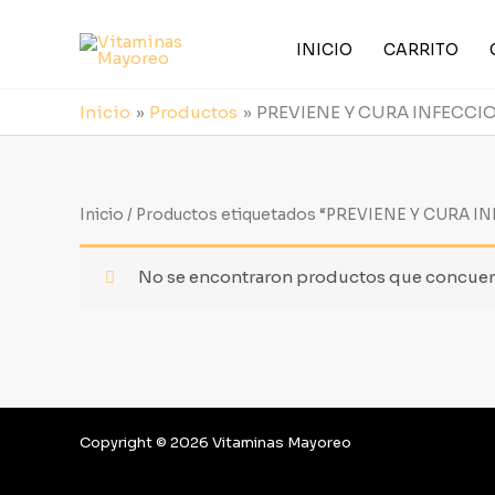
Ir
al
INICIO
CARRITO
contenido
Inicio
Productos
PREVIENE Y CURA INFECCIO
Inicio
/ Productos etiquetados “PREVIENE Y CURA I
No se encontraron productos que concuerd
Copyright © 2026 Vitaminas Mayoreo