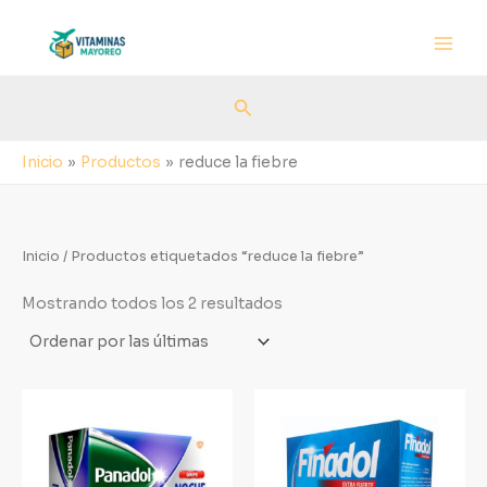
Sorted
Ir
by
al
latest
contenido
Buscar
Inicio
Productos
reduce la fiebre
Inicio
/ Productos etiquetados “reduce la fiebre”
Mostrando todos los 2 resultados