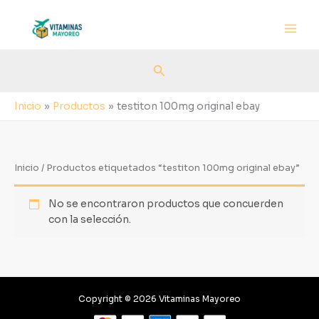
Ir
al
contenido
Buscar
Inicio
Productos
testiton 100mg original ebay
Inicio
/ Productos etiquetados “testiton 100mg original ebay”
No se encontraron productos que concuerden
con la selección.
Copyright © 2026 Vitaminas Mayoreo