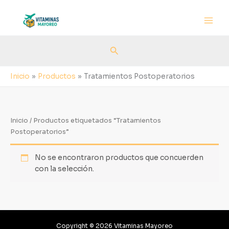
Ir
al
contenido
Buscar
Inicio
Productos
Tratamientos Postoperatorios
Inicio
/ Productos etiquetados “Tratamientos
Postoperatorios”
No se encontraron productos que concuerden
con la selección.
Copyright © 2026 Vitaminas Mayoreo