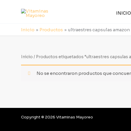
Ir
al
INICIO
contenido
Inicio
Productos
ultraestres capsulas amazon
Inicio
/ Productos etiquetados “ultraestres capsulas
No se encontraron productos que concuerd
Copyright © 2026 Vitaminas Mayoreo