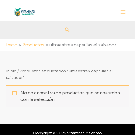
Ir
al
contenido
Buscar
Inicio
Productos
ultraestres capsulas el salvador
Inicio
/ Productos etiquetados “ultraestres capsulas el
salvador”
No se encontraron productos que concuerden
con la selección.
Copyright © 2026 Vitaminas Mayoreo