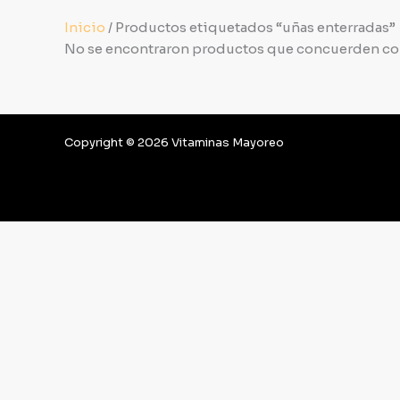
Inicio
/ Productos etiquetados “uñas enterradas”
No se encontraron productos que concuerden con
Copyright © 2026 Vitaminas Mayoreo