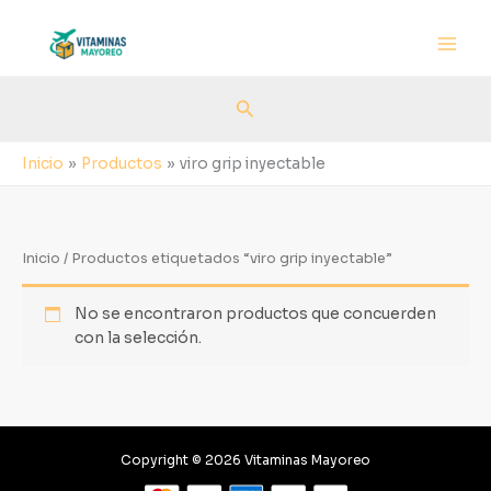
Ir
al
contenido
Buscar
Inicio
Productos
viro grip inyectable
Inicio
/ Productos etiquetados “viro grip inyectable”
No se encontraron productos que concuerden
con la selección.
Copyright © 2026 Vitaminas Mayoreo