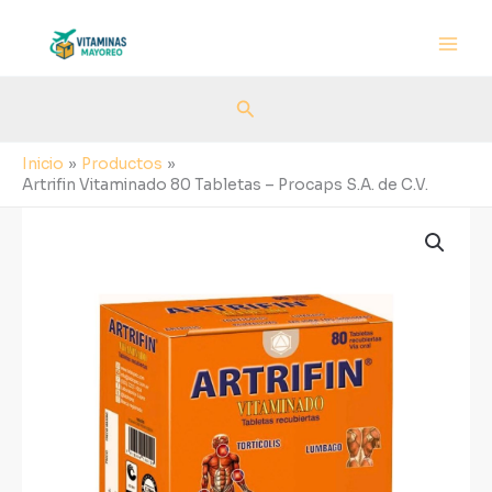
Ir
al
contenido
Buscar
Inicio
Productos
Artrifin Vitaminado 80 Tabletas – Procaps S.A. de C.V.
Artrifin
Vitaminado
80
Tabletas
-
Procaps
S.A.
de
C.V.
cantidad