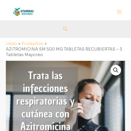
Ir
al
contenido
Buscar
Inicio
Productos
AZITROMICINA SM 500 MG TABLETAS RECUBIERTAS – 3
Tabletas Mayoreo
AZITROMICINA
SM
500
MG
TABLETAS
RECUBIERTAS
-
3
Tabletas
Mayoreo
cantidad