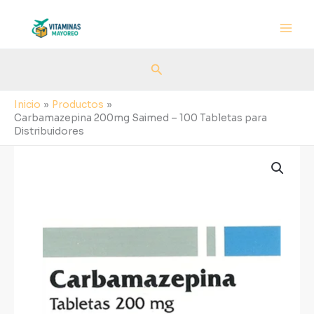
Ir
al
contenido
Buscar
Inicio
Productos
Carbamazepina 200mg Saimed – 100 Tabletas para
Distribuidores
Carbamazepina
200mg
Saimed
-
100
Tabletas
para
Distribuidores
cantidad