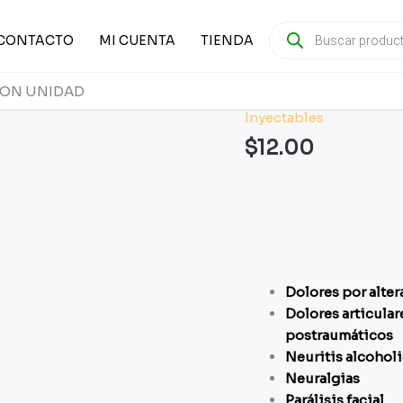
PRODUCTS
SEARCH
CONTACTO
MI CUENTA
TIENDA
ION UNIDAD
Inyectables
DOLO
NERVI
$
12.00
DOCE
INYECCION
UNIDAD
cantidad
Dolores por alter
Dolores articulare
postraumáticos
Neuritis alcoholi
Neuralgias
Parálisis facial