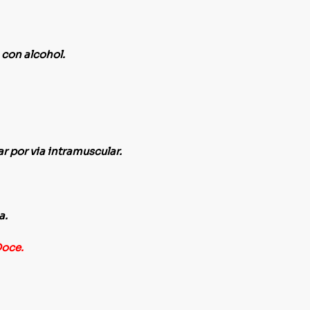
 con alcohol.
r por via intramuscular.
a.
Doce.