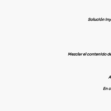
Solución iny
Mezclar el contenido de
A
En c