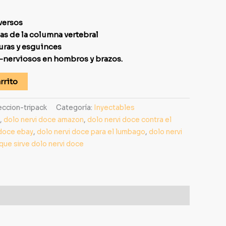
versos
as de la columna vertebral
uras y esguinces
nerviosos en hombros y brazos.
rrito
eccion-tripack
Categoría:
Inyectables
,
dolo nervi doce amazon
,
dolo nervi doce contra el
 doce ebay
,
dolo nervi doce para el lumbago
,
dolo nervi
que sirve dolo nervi doce