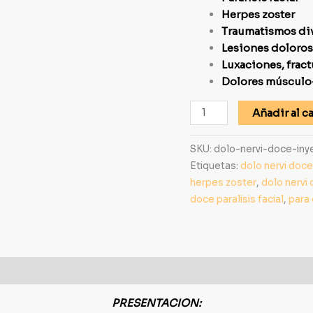
Herpes zoster
Traumatismos di
Lesiones doloros
Luxaciones, fract
Dolores músculo-
Añadir al ca
SKU:
dolo-nervi-doce-iny
Etiquetas:
dolo nervi doce
herpes zoster
,
dolo nervi
doce paralisis facial
,
para 
PRESENTACION: