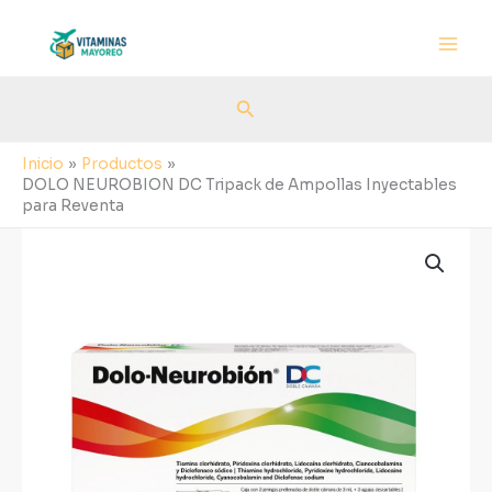
Ir
al
contenido
Buscar
Inicio
Productos
DOLO NEUROBION DC Tripack de Ampollas Inyectables
para Reventa
DOLO
NEUROBION
DC
Tripack
de
Ampollas
Inyectables
para
Reventa
cantidad