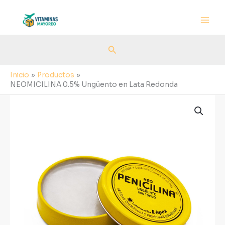
Ir
al
contenido
Buscar
Inicio
Productos
NEOMICILINA 0.5% Ungüento en Lata Redonda
NEOMICILINA
0.5%
Ungüento
en
Lata
Redonda
cantidad