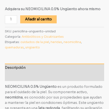
Adquiera su NEOMICILINA 0.5% Ungüento ahora mismo
Añadir al carrito
SKU:
penicilina-unguento-unidad
Categoría:
Antibióticos y Cicatrizantes
Etiquetas:
cuidados de la piel
,
heridas
,
neomicilina
,
quemaduras
,
ungüento
Descripción
Información adicional
NEOMICILINA 0.5% Ungüento
es un producto formulado
para el cuidado de la piel. Su componente activo,
neomicina
, es conocido por sus propiedades que ayudan
a mantener la piel en condiciones óptimas. Este ungüento
se presenta en una
lata redonda
, facilitando su aplicación.