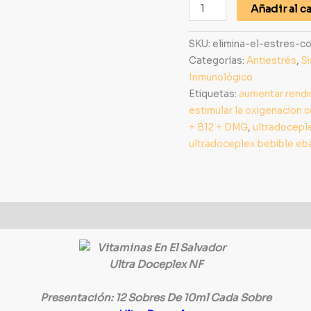
Añadir al ca
SKU:
elimina-el-estres-c
Categorías:
Antiestrés
,
S
Inmunológico
Etiquetas:
aumentar rendi
estimular la oxigenacion c
+ B12 + DMG
,
ultradocepl
ultradoceplex bebible eb
Presentación: 12 Sobres De 10ml Cada Sobre