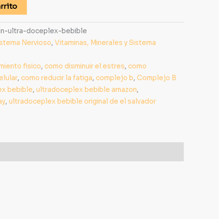
rrito
on-ultra-doceplex-bebible
istema Nervioso
,
Vitaminas, Minerales y Sistema
miento fisico
,
como disminuir el estres
,
como
elular
,
como reducir la fatiga
,
complejo b
,
Complejo B
ex bebible
,
ultradoceplex bebible amazon
,
ay
,
ultradoceplex bebible original de el salvador