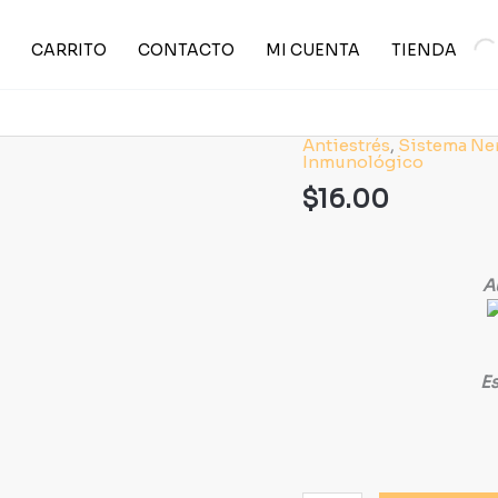
CARRITO
CONTACTO
MI CUENTA
TIENDA
Antiestrés
,
Sistema Ne
Ultra
Inmunológico
Doceplex
$
16.00
Bebible
cantidad
A
Es