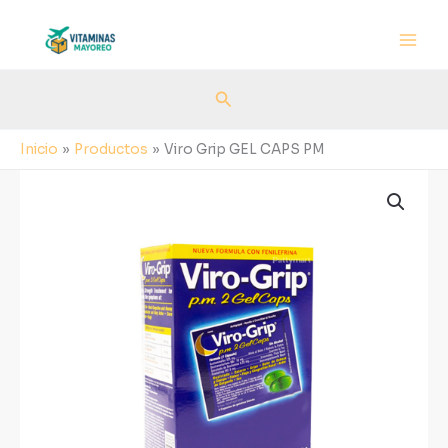
Ir
al
contenido
Buscar
Inicio
Productos
Viro Grip GEL CAPS PM
Viro
Grip
GEL
CAPS
PM
cantidad