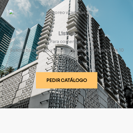
Listo?
Para comenzar?
Solicita tu catálogo y empieza a vender en menos de 10
días
PEDIR CATÁLOGO