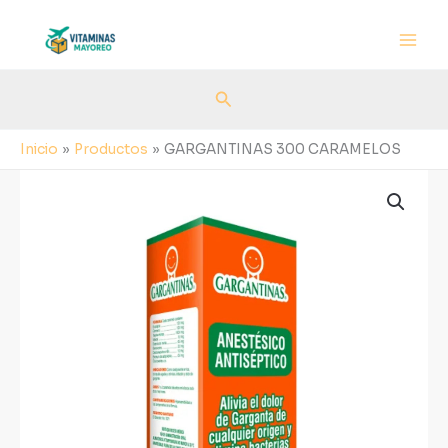
Ir
al
contenido
Buscar
Inicio
Productos
GARGANTINAS 300 CARAMELOS
GARGANTINAS
300
CARAMELOS
cantidad