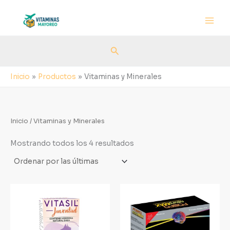
Sorted
Ir
by
al
latest
contenido
Buscar
Inicio
Productos
Vitaminas y Minerales
Inicio
/ Vitaminas y Minerales
Mostrando todos los 4 resultados