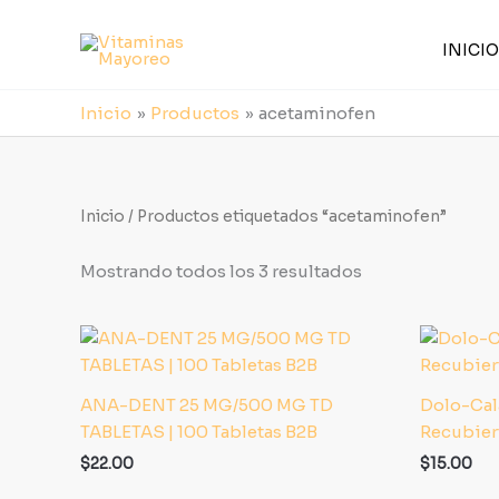
Sorted
Ir
by
al
latest
INICIO
contenido
Inicio
Productos
acetaminofen
Inicio
/ Productos etiquetados “acetaminofen”
Mostrando todos los 3 resultados
ANA-DENT 25 MG/500 MG TD
Dolo-Cal
TABLETAS | 100 Tabletas B2B
Recubier
$
22.00
$
15.00