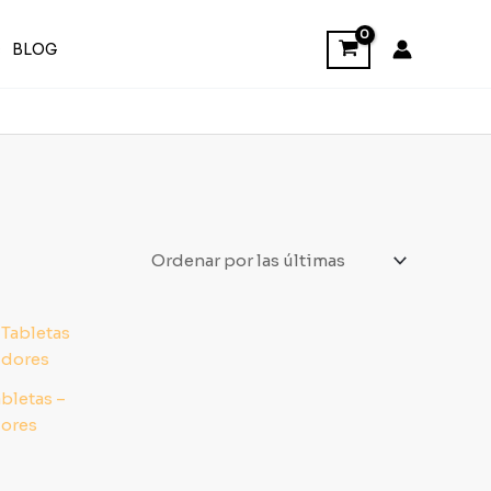
BLOG
bletas –
dores