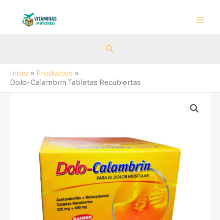
Ir
al
contenido
Buscar
Inicio
Productos
Dolo-Calambrin Tabletas Recubiertas
Dolo-
Calambrin
Tabletas
Recubiertas
cantidad