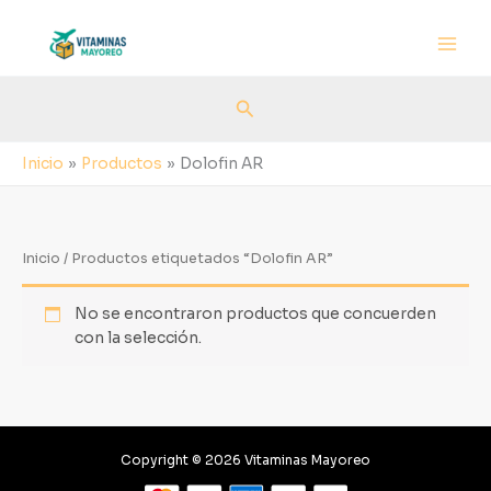
Ir
al
contenido
Buscar
Inicio
Productos
Dolofin AR
Inicio
/ Productos etiquetados “Dolofin AR”
No se encontraron productos que concuerden
con la selección.
Copyright © 2026 Vitaminas Mayoreo